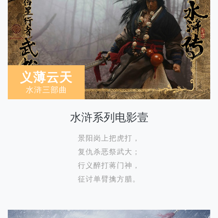
义薄云天
水浒三部曲
水浒系列电影壹
景阳岗上把虎打，
复仇杀恶祭武大；
行义醉打蒋门神，
征讨单臂擒方腊。