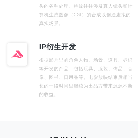
头的各种处理。特效往往涉及真人镜头和计
算机生成图像（CGI）的合成以创造虚拟的
真实场景。
IP衍生开发
根据影片里的角色人物、场景、道具、标识
等开发的产品，包括玩具、服装、饰品、音
像、图书、日用品等。电影放映结束后相当
长的一段时间里继续为出品方带来源源不断
的收益。