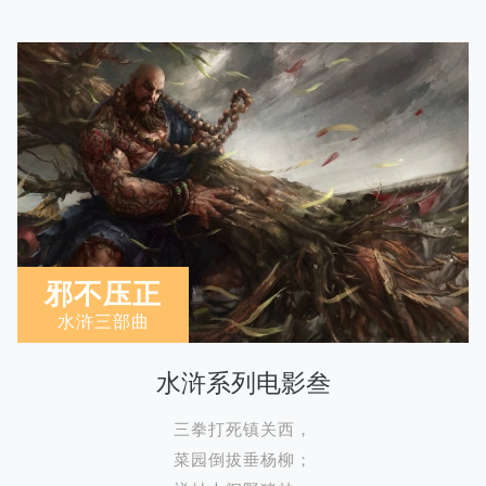
邪不压正
水浒三部曲
水浒系列电影叁
三拳打死镇关西，
菜园倒拔垂杨柳；