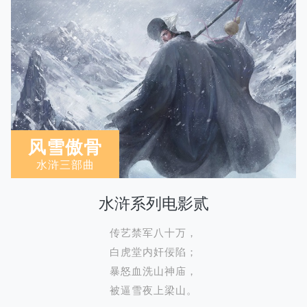
风雪傲骨
水浒三部曲
水浒系列电影贰
传艺禁军八十万，
白虎堂内奸佞陷；
暴怒血洗山神庙，
被逼雪夜上梁山。